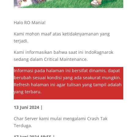
Halo RO Mania!
Kami mohon maaf atas ketidaknyamanan yang
terjadi.
Kami informasikan bahwa saat ini IndoRagnarok
sedang dalam Critical Maintenance.
Informasi pada halaman ini bersifat dinamis, dapat
berubah sesuai kondisi yang ada seakurat mungkin.
Refresh halaman ini agar tulisan yang tampil adalah
yang terbaru.
13 Juni 2024 |
Char Server kami mulai mengalami Crash Tak
Terduga.
17 Juni 2024 19:55 |